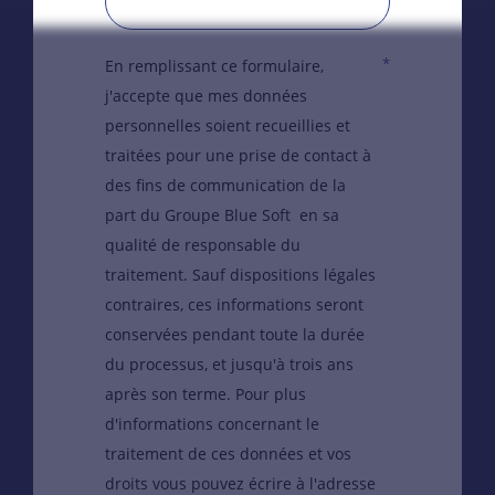
*
En remplissant ce formulaire,
j'accepte que mes données
personnelles soient recueillies et
traitées pour une prise de contact à
des fins de communication de la
part du Groupe Blue Soft en sa
qualité de responsable du
traitement. Sauf dispositions légales
contraires, ces informations seront
conservées pendant toute la durée
du processus, et jusqu'à trois ans
après son terme. Pour plus
d'informations concernant le
traitement de ces données et vos
droits vous pouvez écrire à l'adresse