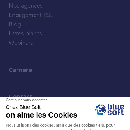
Nos agences
Engagement RSE
Blog
Livres blancs
Webinars
Carrière
Contact