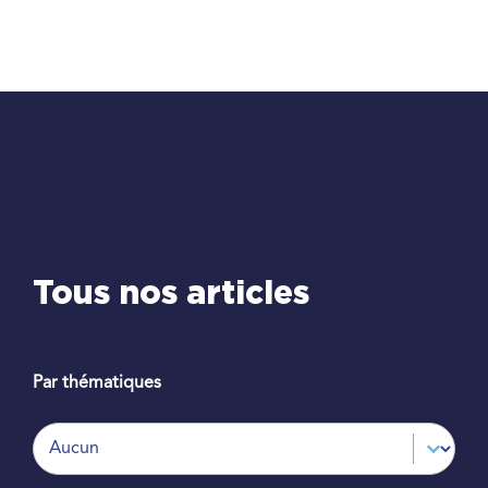
Passer
au
contenu
Tous nos articles
Par thématiques
Par thématiques
Par thématiques