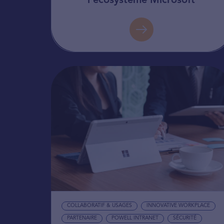
l’écosystème Microsoft
COLLABORATIF & USAGES
INNOVATIVE WORKPLACE
PARTENAIRE
POWELL INTRANET
SÉCURITÉ