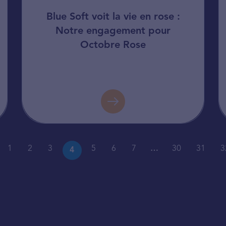
Blue Soft voit la vie en rose :
Notre engagement pour
Octobre Rose
1
2
3
5
6
7
…
30
31
3
4