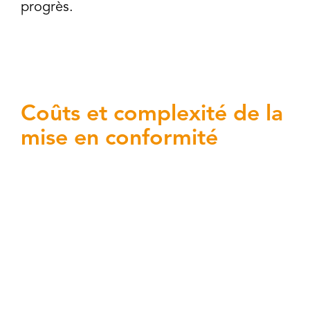
progrès.
Coûts et complexité de la
mise en conformité
Les investissements nécessaires pour la
mise en conformité inquiètent les
organisations. La difficulté à estimer les
coûts réels (solutions techniques, conseil,
formation, processus) complique les
arbitrages et le manque de ressources