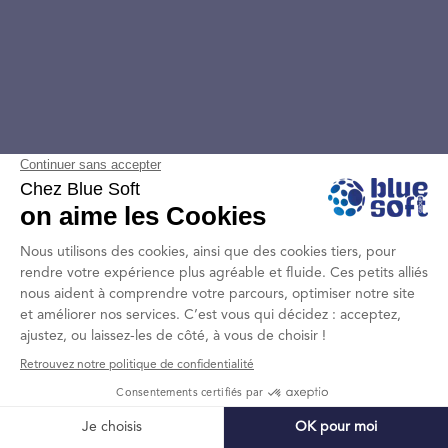
risques de souveraineté et définissons
votre stratégie de souveraineté numérique
alignée avec vos contraintes. Nous
déployons des solutions cloud
souveraines, migrons vos données
sensibles vers des infrastructures
souveraines, et garantissons la localisation
des données en France ou en Europe.
Nous mettons en place les contrôles
d’accès pour empêcher les accès
extraterritoriaux, assurons la conformité
RGPD, SecNumCloud et exigences
sectorielles, et documentons la
souveraineté pour les audits et la