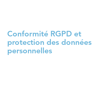
Nos domaines
d'intervention.
Conformité RGPD et
protection des données
personnelles
Nous vous accompagnons dans votre mise
en conformité RGPD pour protéger les
données personnelles. Nous réalisons
l’audit RGPD et identifions les écarts de
conformité. Nous cartographions les
traitements de données personnelles et