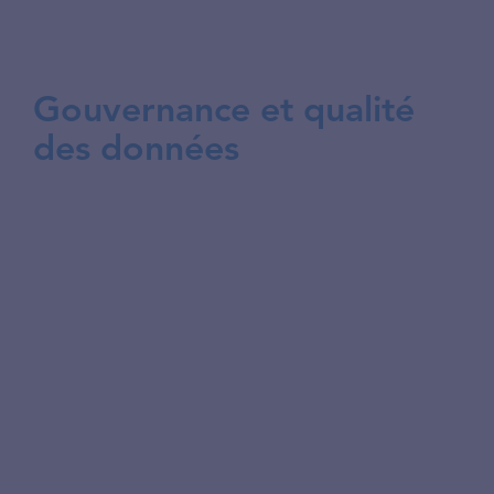
certifications avec les revues annuelles.
Gouvernance et qualité
des données
Nous structurons la gouvernance de vos
données pour garantir qualité, traçabilité
et conformité. Nous cartographions vos
données et créons le data catalog avec
inventaire complet. Nous classifions les
données selon leur sensibilité et leur
criticité et définissons les rôles et
responsabilités. Nous établissons les