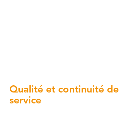
internes dédiées à la conformité ralentit
les projets. La complexité technique de
certaines exigences (chiffrement,
pseudonymisation, DLP) nécessite une
expertise pointue et l’absence de ROI
visible de la conformité rend difficile la
justification des investissements.
Qualité et continuité de
service
Les exigences de disponibilité et de
résilience imposées par les