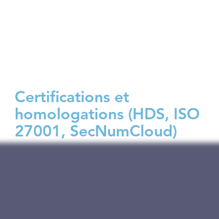
établissons le partage d’informations sur
les cybermenaces, et préparons les
rapports réglementaires et les audits des
autorités de supervision.
Certifications et
homologations (HDS, ISO
27001, SecNumCloud)
Nous vous accompagnons dans
l’obtention des certifications et
homologations de sécurité. Nous
préparons la certification HDS (Hébergeur