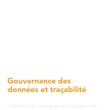
de labellisation des données expose aux
risques de fuites et l’absence de processus
de gouvernance des données crée des
zones d’ombre. La multiplication des
sources de données (cloud, on-premise,
SaaS) fragmente également la
gouvernance.
Gouvernance des
données et traçabilité
L’absence de cartographie complète des