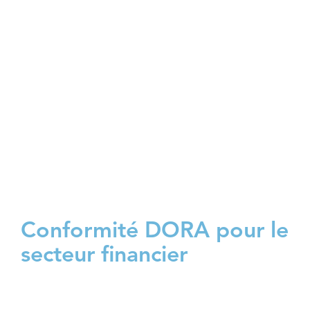
authentification, contrôles d’accès). Nous
établissons les processus de gestion des
incidents avec notification aux autorités
sous 24h. Nous déployons les plans de
continuité d’activité et de reprise, et
sécurisons la chaîne d’approvisionnement
et les relations avec les tiers.
Conformité DORA pour le
secteur financier
Nous accompagnons les entités