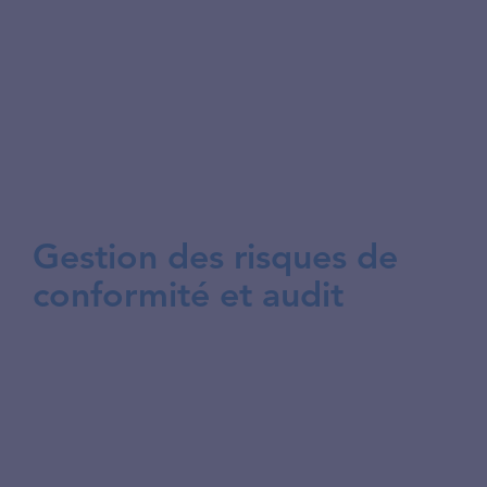
extraterritoriaux, assurons la conformité
RGPD, SecNumCloud et exigences
sectorielles, et documentons la
souveraineté pour les audits et la
conformité réglementaire.
Gestion des risques de
conformité et audit
Nous garantissons la souveraineté de vos
données avec des solutions cloud
conformes. Nous auditons vos
infrastructures actuelles, identifions les