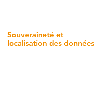
Souveraineté et
localisation des données
Les exigences de souveraineté imposent le
stockage et le traitement des données sur
le territoire national ou européen. La
dépendance aux clouds publics américains
soulève des questions de conformité au
RGPD et Cloud Act. La difficulté à garantir
que les données sensibles ne sortent pas