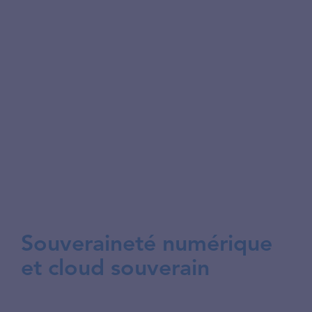
politiques de gouvernance des données
(qualité, cycle de vie, accès) et mettons en
place les processus de gestion de la
qualité des données. Nous déployons les
outils de gouvernance et créons les
indicateurs de qualité et les tableaux de
bord de pilotage. Nous accompagnons
également la mise en place du data
management office.
Souveraineté numérique
et cloud souverain