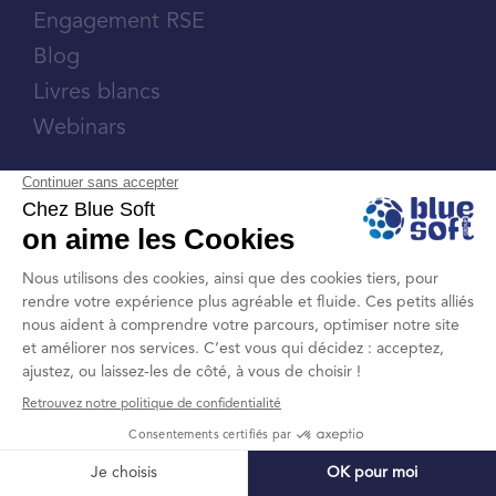
Engagement RSE
Blog
Livres blancs
Webinars
Carrière
Contact