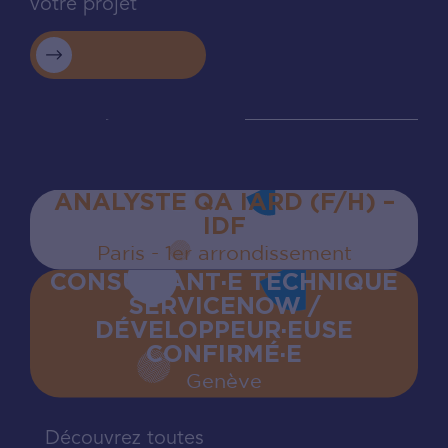
votre projet
ANALYSTE QA IARD (F/H) –
IDF
Paris - 1er arrondissement
CONSULTANT·E TECHNIQUE
SERVICENOW /
DÉVELOPPEUR·EUSE
CONFIRMÉ·E
Genève
Découvrez toutes