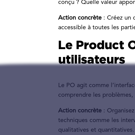
conçu ? Quelle valeur apporte
Action concrète
: Créez un 
accessible à toutes les part
Le Product O
utilisateurs
Le PO agit comme l’interface
comprendre les problèmes, at
Action concrète
: Organisez 
techniques comme les intervi
qualitatives et quantitatives.