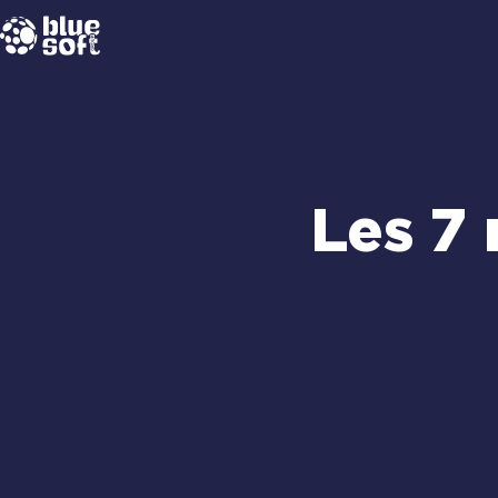
Passer
au
contenu
Les 7 