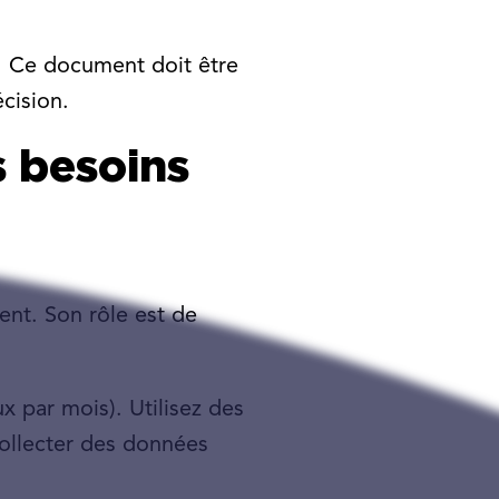
 Ce document doit être
cision.
s besoins
ent. Son rôle est de
x par mois). Utilisez des
collecter des données