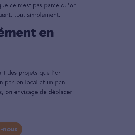
r que ce n’est pas parce qu’on
uent, tout simplement.
cément en
art des projets que l’on
un pan en local et un pan
ns, on envisage de déplacer
z-nous