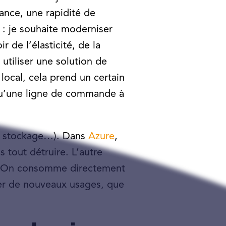
sance, une rapidité de
 : je souhaite moderniser
 de l’élasticité, de la
 utiliser une solution de
local, cela prend un certain
qu’une ligne de commande à
de stockage…). Dans
Azure
,
 tout détruire. L’autre
ce). On consomme directement
oyer de nouveaux usages, que