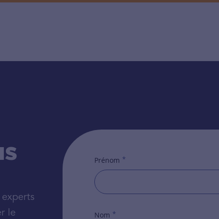
us
*
Prénom
 experts
r le
*
Nom