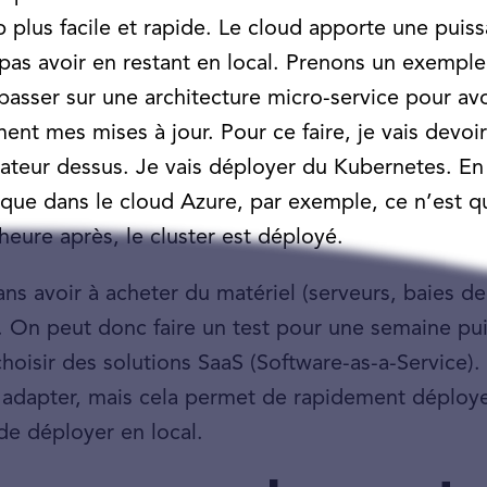
 plus facile et rapide. Le cloud apporte une puis
as avoir en restant en local. Prenons un exemple
asser sur une architecture micro-service pour avoir
ent mes mises à jour. Pour ce faire, je vais devoir
ateur dessus. Je vais déployer du Kubernetes. En 
 que dans le cloud Azure, par exemple, ce n’est 
eure après, le cluster est déployé.
ans avoir à acheter du matériel (serveurs, baies 
e. On peut donc faire un test pour une semaine puis
t choisir des solutions SaaS (Software-as-a-Servi
 s’y adapter, mais cela permet de rapidement dépl
 de déployer en local.