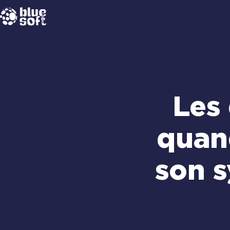
Passer
au
contenu
Les
quan
son 