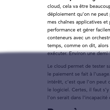
cloud, cela va être beaucoup
déploiement qu’on ne peut p
mes chaînes applicatives et p
performance et gérer facilem
conteneurs avec un orchestr
temps, comme on dit, alors
exécuter. Environ une demi-h
Le cloud permet de tester s
le paiement se fait à l’usag
intérêt, c’est que l’on peu
le logiciel. Certes, il faut
l’on serait dans l’incapacité