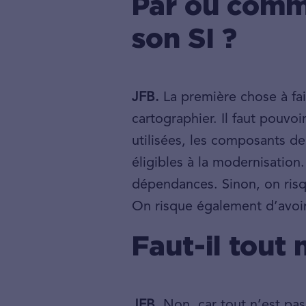
Par où comm
son SI ?
JFB.
La première chose à fai
cartographier. Il faut pouvoi
utilisées, les composants de 
éligibles à la modernisation.
dépendances. Sinon, on ris
On risque également d’avoir
Faut-il tout
JFB.
Non, car tout n’est pa