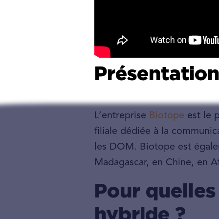
Présentation
L’entreprise
Biotope
est le 
filiale dédiée à la communica
les DOM. Biotope est égaleme
Madagascar, en Chine, en Af
Pour quelles
hybride ?