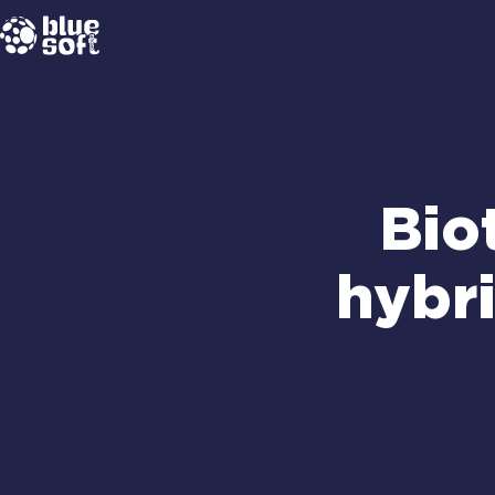
Passer
au
contenu
Bio
hybri