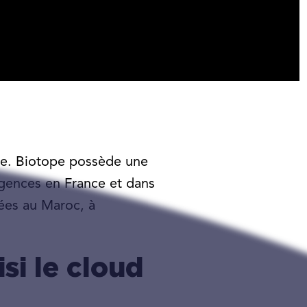
pe. Biotope possède une
 agences en France et dans
uées au Maroc, à
si le cloud