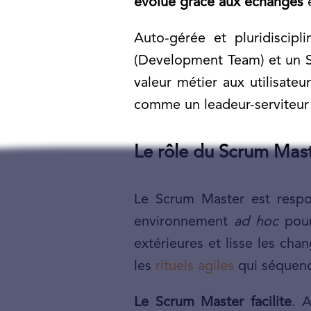
évolue grâce aux échanges
e
Auto-gérée et pluridiscip
(Development Team) et un S
valeur métier aux utilisate
comme un leadeur-serviteur
Le rôle du Scrum Mas
Le Scrum Master est respo
environnement
ad hoc
pour
extérieures et lisse les ch
les
rituels agiles
qui séquence
Le Scrum Master facilite
. A