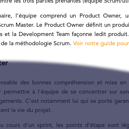
ntre les trois parties prenantes (équipe Scrum/util
linaire, l’équipe comprend un Product Owner,
crum Master. Le Product Owner définit un produi
urs et la Development Team façonne ledit produit
 de la méthodologie Scrum.
Voir notre guide pour
ter
nsable des bonnes compréhension et mise en p
 permettre à l’équipe de se concentrer sur son t
angements. C’est notamment lui qui se porte gara
nt la vie du projet.
u cours d’un sprint, les points d’étape sont lég