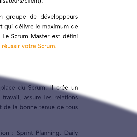
isateurs/client).
 un groupe de développeurs
t qui délivre le maximum de
. Le Scrum Master est défini
 réussir votre Scrum.
lace du Scrum. Il crée un
ravail, assure les relations
nt de la bonne tenue de tous
ion : Sprint Planning, Daily