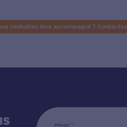
ous souhaitez être accompagné ? Contacte
us
*
Prénom