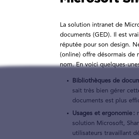
La solution intranet de Mic
documents (GED). Il est vrai
réputée pour son design. Né
(online) offre désormais de 
nom. En voici quelques-unes
Bibliothèques de docum
sait très bien gérer cet
documents est plus effic
Usages et ergonomie :
n
solution Microsoft, Sha
utilisateurs travaillant