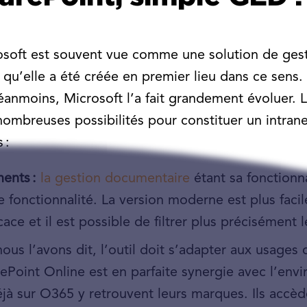
rosoft est souvent vue comme une solution de ges
 qu’elle a été créée en premier lieu dans ce sens. 
anmoins, Microsoft l’a fait grandement évoluer.
nombreuses possibilités pour constituer un intrane
 :
ents :
la gestion documentaire
étant sa fonctionn
te fonctionnalité. La version moderne est plus facil
ace et il est possible de filtrer plus précisément l
ous l’avons dit, l’outil doit s’adapter aux usages 
rePoint Online est en parfaite synergie avec l’env
 déjà sur O365 y retrouvent leurs marques. Ils accèd