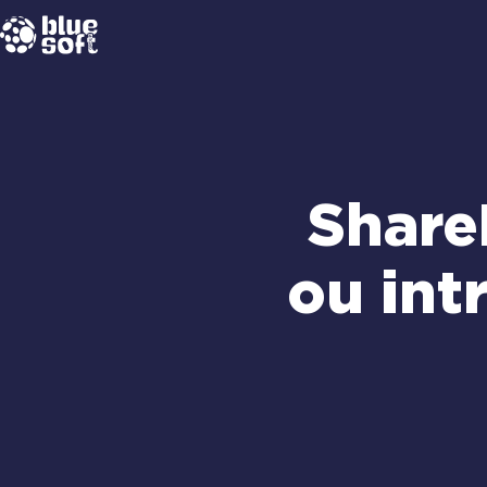
Passer
au
contenu
Share
ou int