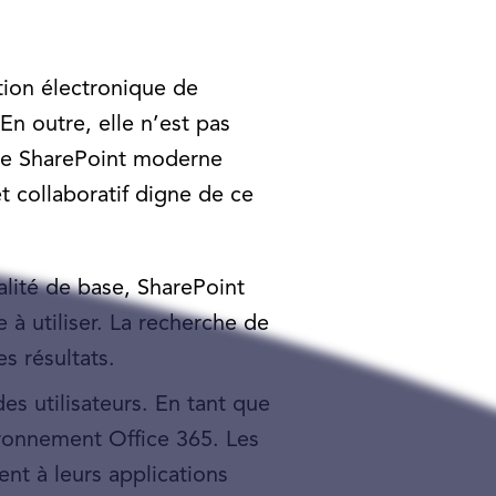
tion électronique de
En outre, elle n’est pas
 Le SharePoint moderne
t collaboratif digne de ce
alité de base, SharePoint
e à utiliser. La recherche de
es résultats.
des utilisateurs. En tant que
ironnement Office 365. Les
ent à leurs applications