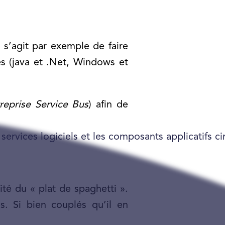
 s’agit par exemple de faire
s (java et .Net, Windows et
reprise Service Bus
) afin de
 services logiciels et les composants applicatifs c
té du « plat de spaghetti ».
s. Si bien couplés qu’il en