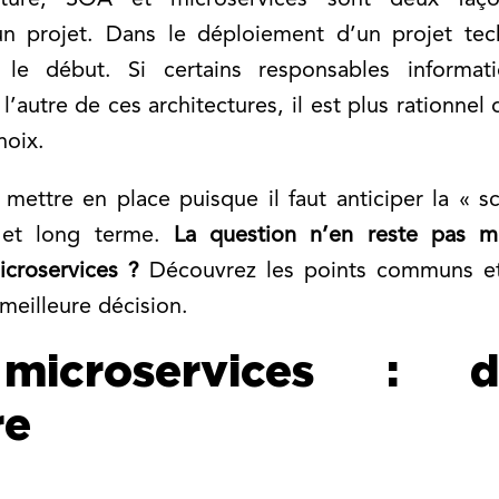
cture, SOA et microservices sont deux façon
’un projet. Dans le déploiement d’un projet te
 le début. Si certains responsables informat
l’autre de ces architectures, il est plus rationnel 
hoix.
à mettre en place puisque il faut anticiper la « sc
 et long terme.
La question n’en reste pas mo
croservices ?
Découvrez les points communs et 
meilleure décision.
croservices : d
re