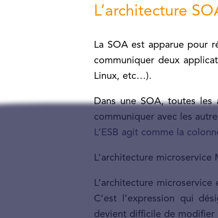
L’architecture SO
La SOA est apparue pour rég
communiquer deux applicati
Linux, etc…).
Dans une SOA, toutes les a
communiquer avec les autres
L’ESB agit comme la colonne 
L’architecture microservice M
L’architecture microservice
C’est l’expression qui dés
devient difficile de modifie