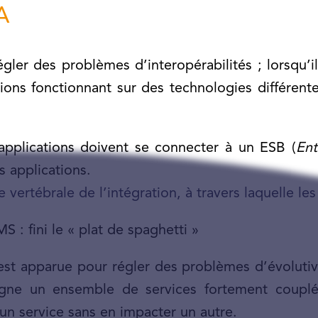
A
ler des problèmes d’interopérabilités ; lorsqu’il
ons fonctionnant sur des technologies différente
pplications doivent se connecter à un ESB (
Ent
 applications.
vertébrale de l’intégration, à travers laquelle les
S : fini le « plat de spaghetti »
 est apparue pour régler des problèmes d’évolutivi
igne un ensemble de services fortement couplé
r un service sans en impacter un autre.