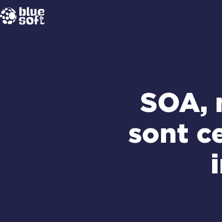
Passer
au
contenu
SOA, 
sont c