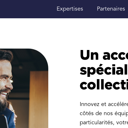
Expertises
Partenaires
Un ac
spécial
collect
Innovez et accélér
côtés de nos équip
particularités, vo