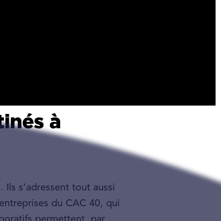
tinés à
 Ils s’adressent tout aussi
s entreprises du CAC 40, qui
aboratifs permettent, par