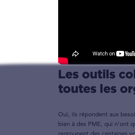
Les outils co
toutes les o
Oui, ils répondent aux besoin
bien à des PME, qui n’ont qu
regroupent des centaines voir