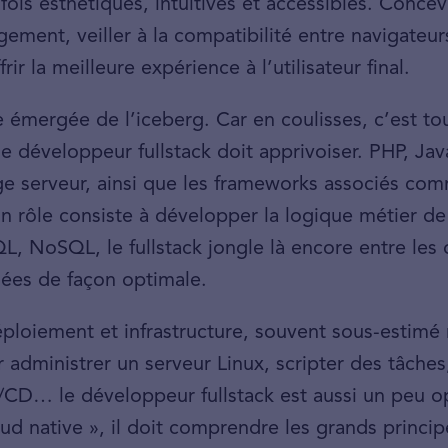
 fois esthétiques, intuitives et accessibles. Conce
ement, veiller à la compatibilité entre navigateu
rir la meilleure expérience à l’utilisateur final.
ie émergée de l’iceberg. Car en coulisses, c’est 
e développeur fullstack doit apprivoiser. PHP, Jav
ge serveur, ainsi que les frameworks associés co
 rôle consiste à développer la logique métier de l
L, NoSQL, le fullstack jongle là encore entre les
nées de façon optimale.
déploiement et infrastructure, souvent sous-estimé 
ir administrer un serveur Linux, scripter des tâche
I/CD… le développeur fullstack est aussi un peu o
ud native », il doit comprendre les grands princ