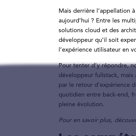
Mais derrière l’appellation 
aujourd’hui ? Entre les mult
solutions cloud et des archit
développeur qu’il soit exper
l’expérience utilisateur en 
Pour tenter d’y répondre, n
développeur fullstack, mais a
par le retour d’expérience 
quotidien entre back-end, f
pleine évolution.
Pour en savoir plus, découvr