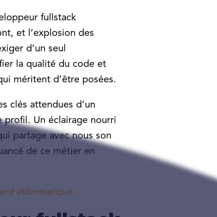
eloppeur fullstack
ont, et l’explosion des
exiger d’un seul
ier la qualité du code et
qui méritent d’être posées.
es clés attendues d’un
 profil. Un éclairage nourri
 qui partage avec nous son
nuancé de ce métier en
nt informatique.