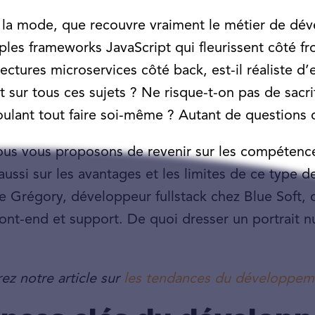
à la mode, que recouvre vraiment le métier de dév
iples frameworks JavaScript qui fleurissent côté fr
ectures microservices côté back, est-il réaliste d’
t sur tous ces sujets ? Ne risque-t-on pas de sacrif
voulant tout faire soi-même ? Autant de questions 
ous vous proposons de revenir sur les compétenc
ussi sur les avantages et les limites de ce type de
de Grégory, développeur fullstack chez Blue Soft,
ront-end et support. De quoi dresser un portrait 
ez notre article sur
les tendances du développeme