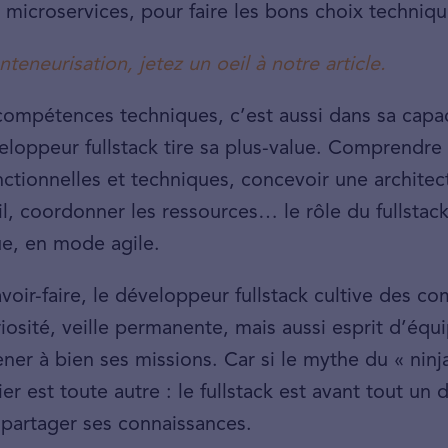
s microservices, pour faire les bons choix techniqu
nteneurisation, jetez un oeil à notre article.
compétences techniques, c’est aussi dans sa capa
eloppeur fullstack tire sa plus-value. Comprendre 
onctionnelles et techniques, concevoir une architec
il, coordonner les ressources… le rôle du fullstac
ue, en mode agile.
savoir-faire, le développeur fullstack cultive des 
riosité, veille permanente, mais aussi esprit d’éq
er à bien ses missions. Car si le mythe du « ninj
tier est toute autre : le fullstack est avant tout u
t partager ses connaissances.