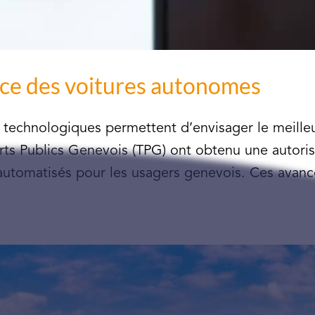
ice des voitures autonomes
technologiques permettent d’envisager le meilleu
orts Publics Genevois (TPG) ont obtenu une autoris
automatisés pour les usagers genevois. Ces avancé