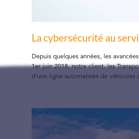
La cybersécurité au serv
Depuis quelques années, les avancées 
1er juin 2018, notre client, les Transp
d’une ligne automatisée de véhicules 